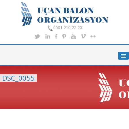
0501 210 22 20
Anasayfa
Hakkımızda
Hizmetlerimiz
DSC_0055
Organizasyon
Foto Galeri
İletişim