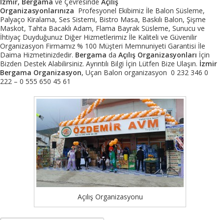
İzmir, Bergama
ve Çevresinde
Açılış
Organizasyonlarınıza
Profesyonel Ekibimiz İle Balon Süsleme,
Palyaço Kiralama, Ses Sistemi, Bistro Masa, Baskılı Balon, Şişme
Maskot, Tahta Bacaklı Adam, Flama Bayrak Süsleme, Sunucu ve
İhtiyaç Duyduğunuz Diğer Hizmetlerimiz İle Kaliteli ve Güvenilir
Organizasyon Firmamız % 100 Müşteri Memnuniyeti Garantisi İle
Daima Hizmetinizdedir.
Bergama
da
Açılış Organizasyonları
İçin
Bizden Destek Alabilirsiniz. Ayrıntılı Bilgi İçin Lütfen Bize Ulaşın.
İzmir
Bergama Organizasyon
, Uçan Balon organizasyon 0 232 346 0
222 – 0 555 650 45 61
Açılış Organizasyonu