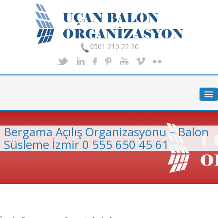
0501 210 22 20
Anasayfa
Hakkımızda
Hizmetlerimiz
Bergama Açılış Organizasyonu – Balon
Organizasyon
Süsleme İzmir 0 555 650 45 61
Foto Galeri
İletişim