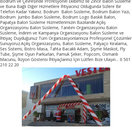
Bodrum ve Çevresinde Profesyonel Ekibimiz İle Zincir Balon Süsleme
ve Buna Bağlı Diğer Hizmetlere İhtiyacınız Olduğunda Sizlere Bir
Telefon Kadar Yakınız. Bodrum Balon Süsleme, Bodrum Balon Yazı,
Bodrum Jumbo Balon Süsleme, Bodrum Logo Baskılı Balon,
Papatya Balon Süsleme Hizmetlerimizin Bazılarıdır.Açılış
Organizasyonu Balon Süsleme, Tanıtım Organizasyonu Balon
Süsleme, İndirim ve Kampanya Organizasyonu Balon Süsleme ve
İhtiyaç Duyduğunuz Tüm Organizasyonlarınıza Profesyonel Çözümler
Sunuyoruz.Açılış Organizasyonu, Balon Süsleme, Palyaço Kiralama,
Ses Sistemi, Bistro Masa, Tahta Bacaklı Adam, Şişme Maskot, Fly
Tube, Şişme Oyun Parkurları, Pamuk Şeker, Popcorn, Osmanlı
Macunu, İlizyon Gösterisi İhtiyaçlarınız İçin Lütfen Bize Ulaşın… 0 501
210 22 20