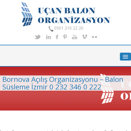
0501 210 22 20
Anasayfa
Hakkımızda
Hizmetlerimiz
Bornova Açılış Organizasyonu – Balon
Organizasyon
Süsleme İzmir 0 232 346 0 222
Foto Galeri
İletişim