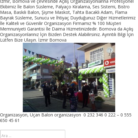
İzmir, Bornova ve çevresinde Açılış Organizasyonlarına Profesyonel
Ekibimiz İle Balon Süsleme, Palyaço Kiralama, Ses Sistemi, Bistro
Masa, Baskılı Balon, Şişme Maskot, Tahta Bacaklı Adam, Flama
Bayrak Süsleme, Sunucu ve İhtiyaç Duyduğunuz Diğer Hizmetlerimiz
İle Kaliteli ve Güvenilir Organizasyon Firmamız % 100 Müşteri
Memnuniyeti Garantisi İle Daima Hizmetinizdedir. Bornova da Açılış
Organizasyonlarınız İçin Bizden Destek Alabilirsiniz. Ayrıntılı Bilgi İçin
Lütfen Bize Ulaşın. İzmir Bornova
Organizasyon, Uçan Balon organizasyon 0 232 346 0 222 – 0 555
650 45 61
Arama: