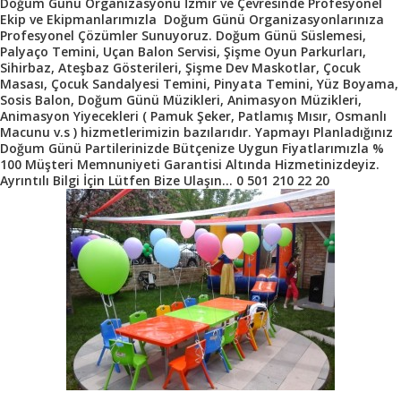
Doğum Günü Organizasyonu İzmir ve Çevresinde Profesyonel
Ekip ve Ekipmanlarımızla Doğum Günü Organizasyonlarınıza
Profesyonel Çözümler Sunuyoruz. Doğum Günü Süslemesi,
Palyaço Temini, Uçan Balon Servisi, Şişme Oyun Parkurları,
Sihirbaz, Ateşbaz Gösterileri, Şişme Dev Maskotlar, Çocuk
Masası, Çocuk Sandalyesi Temini, Pinyata Temini, Yüz Boyama,
Sosis Balon, Doğum Günü Müzikleri, Animasyon Müzikleri,
Animasyon Yiyecekleri ( Pamuk Şeker, Patlamış Mısır, Osmanlı
Macunu v.s ) hizmetlerimizin bazılarıdır. Yapmayı Planladığınız
Doğum Günü Partilerinizde Bütçenize Uygun Fiyatlarımızla %
100 Müşteri Memnuniyeti Garantisi Altında Hizmetinizdeyiz.
Ayrıntılı Bilgi İçin Lütfen Bize Ulaşın… 0 501 210 22 20