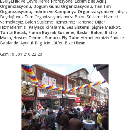
ESKİŞEHİR
ve Çevre İllerde Profesyonel Ekibimiz İle
Açılış
Organizasyonu, Doğum Günü Organizasyonu, Tanıtım
Organizasyonu, İndirim ve Kampanya Organizasyonu
ve İhtiyaç
Duyduğunuz Tüm Organizasyonlarınıza Balon Süsleme Hizmeti
Vermekteyiz. Balon Süsleme Hizmetimiz Haricinde Diğer
Hizmetlerimiz ;
Palyaço Kiralama, Ses Sistemi, Şişme Maskot,
Tahta Bacak, Flama Bayrak Süsleme, Baskılı Balon, Bistro
Masa, Hostes Temini, Sunucu, Fly Tube
Hizmetlerimizin Sadece
Bazılarıdır. Ayrıntılı Bilgi İçin Lütfen Bize Ulaşın.
Gsm : 0 501 210 22 20