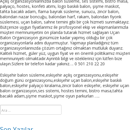
Açılış organizasyonlarınızda balon süsleme, ses sistemi, bistro masa,
palyaço, hostes, konfeti atımı, logo baskılı balon, şişme maskot,
tahta bacaklı adam, flama bayrak süsleme, sunucu, zincir balon,
balondan nazar boncuğu, balondan harf, rakam, balondan fiyonk
süslemesi, uçan balon, sahne temini gibi bir çok hizmeti sunmaktayız.
Bütçenize uygun fiyatlarımız ile profosyonel ekip ve ekipmanlarımızla
müşteri memnuniyetini ön planda tutarak hizmet sağlayan Uçan
Balon Organizasyon günümüze kadar yapmış olduğu bir çok
organizasyonlarla adını duyurmuştur. Yapmayı planladığınız tüm
organizasyonlarınızda çözüm ortağınız olmaktan mutluluk duyarız.
Kaliteli hizmet, güler yüz, uygun fiyat ve en önemli politikamız müşteri
memnuniyeti olmaktadır.Ayrıntılı bilgi ve istekleriniz için lütfen bize
ulaşın.Sizlere bir telefon kadar yakınız…. 0 501 210 22 20
Eskişehir balon süsleme,eskişehir açılış organizasyonu,eskişehir
doğum günü organizasyonu,eskişehir uçan balon,eskişehir baskılı
balon,eskişehir palyaço kiralama,zincir balon eskişehir, eskişehir uçan
balon organizasyon,ses sistemi, hostes temini, bistro masa,tahta
bacaklı adam,şişme maskot,şişme oyun parkurları …..
Arama:
Son Yazılar