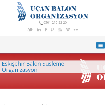
0501 210 22 20
Anasayfa
Hakkımızda
Hizmetlerimiz
Eskişehir Balon Süsleme –
Organizasyon
Organizasyon
Foto Galeri
İletişim