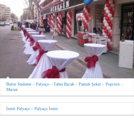
Balon Süsleme – Palyaço – Tahta Bacak – Pamuk Şeker – Popcorn –
Macun
İzmir Palyaço – Palyaço İzmir