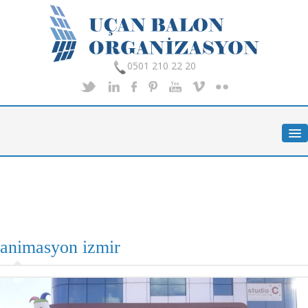
0501 210 22 20
Anasayfa
Hakkımızda
Hizmetlerimiz
Organizasyon
Foto Galeri
İletişim
animasyon izmir