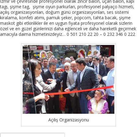
İzmir ve çevresinde profesyonel olarak zincir balon, uçan balon, kapı
tagı, şişme tag, şişme oyun parkurları, profesyonel palyaço hizmeti,
açılış organizasyonları, doğum günü organizasyonları, ses sistemi
kiralama, konfeti atımı, pamuk şeker, popcorn, tahta bacak, şişme
maskot gibi etkinlikler ile en uygun fiyata profesyonel olarak sizlerin
özel ve en güzel günlerinizi daha eğlenceli ve daha hareketli geçirmek
amacıyla daima hizmetinizdeyiz… 0 501 210 22 20 – 0 232 346 0 222
Açılış Organizasyonu
Arama: