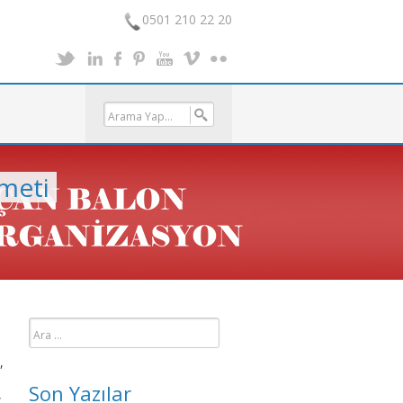
0501 210 22 20
meti
Arama:
,
Son Yazılar
,