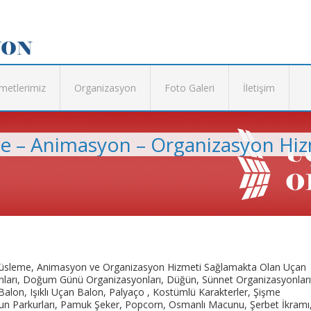
metlerimiz
Organizasyon
Foto Galeri
İletişim
me – Animasyon – Organizasyon Hiz
 Süsleme, Animasyon ve Organizasyon Hizmeti Sağlamakta Olan Uçan
nları, Doğum Günü Organizasyonları, Düğün, Sünnet Organizasyonları
alon, Işıklı Uçan Balon, Palyaço , Kostümlü Karakterler, Şişme
n Parkurları, Pamuk Şeker, Popcorn, Osmanlı Macunu, Şerbet İkramı