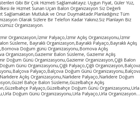
österileri Gibi Bir Çok Hizmeti Sağlamaktayız. Uygun Fiyat, Güler Yüz,
İlkesi ile Hizmet Sunan Uçan Balon Organizasyon Siz Değerli
et Sağlamaktan Mutluluk ve Onur Duymaktadır.Planladığınız Tüm
zasyon Olarak Sizlere Bir Telefon Kadar Yakınız.Siz Planlayın Biz
Gücümüz Organizasyon.
mir Organizasyon,İzmir Palyaço,İzmir Açılış Organizasyonu,İzmir
n Süsleme, Bayraklı Organizasyon,Bayraklı Palyaço,Bayraklı Açılış
,Bornova Doğum günü Organizasyonu,Bornova Açılış
a Organizasyon,Gaziemir Balon Süsleme, Gaziemir Açılış
mir Doğum Günü Organizasyonu,Gaziemir Organizasyon,Çiğli Balon
li Doğum Günü Organizasyonu,Çiğli Palyaço,Çiğli Organizasyon,Balçov
zasyonu,Balçova Palyaço,Balçova Doğum Günü Organizasyonu,Balçov
Narlıdere Açılış Organizasyonu,Narlıdere Palyaço,Narlıdere Doğum
syon,Güzel Bahçe Balon Süsleme,Güzelbahçe Açılış
on,Güzelbahçe Palyaço,Güzelbahçe Doğum Günü Organizasyonu,Urla
onu,Urla Doğum Günü Organizasyonu,Urla Palyaço,Urla Organizasyon