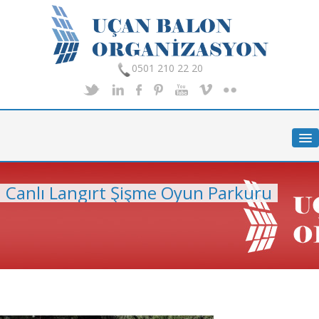
0501 210 22 20
Anasayfa
Hakkımızda
Hizmetlerimiz
Canlı Langırt Şişme Oyun Parkuru
Organizasyon
Foto Galeri
İletişim