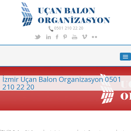
0501 210 22 20
Anasayfa
Hakkımızda
Hizmetlerimiz
İzmir Uçan Balon Organizasyon 0501
Organizasyon
210 22 20
Foto Galeri
İletişim