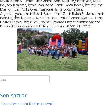
İZMİR Balon Süsleme, İzmir Animasyon, İzmir Organizasyon, İzmir
Palyaço Kiralama, İzmir uçan Balon, İzmir Tahta Bacak, İzmir Şişme
Maskot, İzmir Açılış Organizasyonu, İzmir Doğum Günü
Organizasyonu, İzmir Baskılı Balon, İzmir Zincir Balon Süsleme, İzmir
Pamuk Şeker Kiralama, İzmir Popcorn, İzmir Osmanlı Macunu, İzmir
Hostes Temini, İzmir Ses Sistemi Kiralama Hizmetlerimizin Sadece
Bazılarıdır. İstekleriniz için lütfen bizi arayın… 0 501 210 22 20
Arama:
Son Yazılar
Şişme Oyun Parkı Kiralama Hizmeti