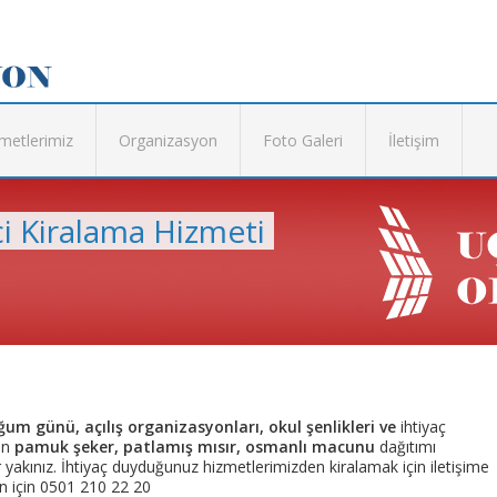
metlerimiz
Organizasyon
Foto Galeri
İletişim
i Kiralama Hizmeti
um günü, açılış organizasyonları, okul şenlikleri ve
ihtiyaç
in
pamuk şeker, patlamış mısır, osmanlı macunu
dağıtımı
ar yakınız. İhtiyaç duyduğunuz hizmetlerimizden kiralamak için iletişime
syon için 0501 210 22 20