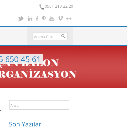
0501 210 22 20
5 650 45 61
Arama:
,
Son Yazılar