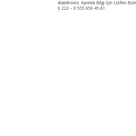
Alabilirsiniz. Ayrıntılı Bilgi İçin Lütfe
0 222 – 0 555 650 45 61