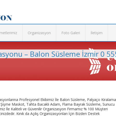
metlerimiz
Organizasyon
Foto Galeri
İletişim
zasyonu – Balon Süsleme İzmir 0 55
izasyonlarına Profesyonel Ekibimiz İle Balon Süsleme, Palyaço Kiralama
on, Şişme Maskot, Tahta Bacaklı Adam, Flama Bayrak Süsleme, Sunucu
iz İle Kaliteli ve Güvenilir Organizasyon Firmamız % 100 Müşteri
izdedir. Kınık da Açılış Organizasyonları İçin Bizden Destek