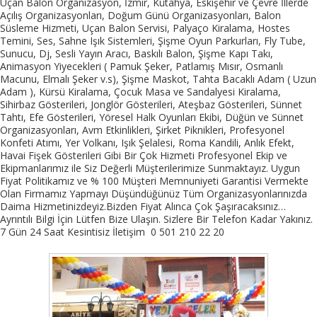
Uçan Balon Organizasyon, İzmir, Kütahya, Eskişehir ve Çevre İllerde
Açılış Organizasyonları, Doğum Günü Organizasyonları, Balon
Süsleme Hizmeti, Uçan Balon Servisi, Palyaço Kiralama, Hostes
Temini, Ses, Sahne Işık Sistemleri, Şişme Oyun Parkurları, Fly Tube,
Sunucu, Dj, Sesli Yayın Aracı, Baskılı Balon, Şişme Kapı Takı,
Animasyon Yiyecekleri ( Pamuk Şeker, Patlamış Mısır, Osmanlı
Macunu, Elmalı Şeker v.s), Şişme Maskot, Tahta Bacaklı Adam ( Uzun
Adam ), Kürsü Kiralama, Çocuk Masa ve Sandalyesi Kiralama,
Sihirbaz Gösterileri, Jonglör Gösterileri, Ateşbaz Gösterileri, Sünnet
Tahtı, Efe Gösterileri, Yöresel Halk Oyunları Ekibi, Düğün ve Sünnet
Organizasyonları, Avm Etkinlikleri, Şirket Piknikleri, Profesyonel
Konfeti Atımı, Yer Volkanı, Işık Şelalesi, Roma Kandili, Anlık Efekt,
Havai Fişek Gösterileri Gibi Bir Çok Hizmeti Profesyonel Ekip ve
Ekipmanlarımız ile Siz Değerli Müşterilerimize Sunmaktayız. Uygun
Fiyat Politikamız ve % 100 Müşteri Memnuniyeti Garantisi Vermekte
Olan Firmamız Yapmayı Düşündüğünüz Tüm Organizasyonlarınızda
Daima Hizmetinizdeyiz.Bizden Fiyat Alınca Çok Şaşıracaksınız…
Ayrıntılı Bilgi İçin Lütfen Bize Ulaşın. Sizlere Bir Telefon Kadar Yakınız.
7 Gün 24 Saat Kesintisiz İletişim 0 501 210 22 20