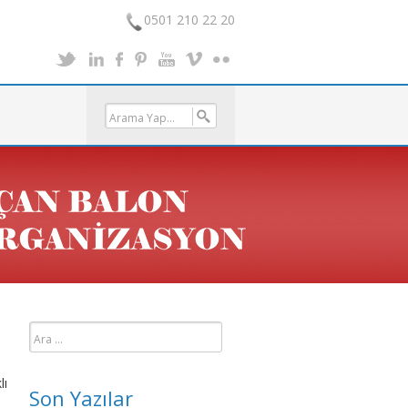
0501 210 22 20
Arama:
lı
Son Yazılar