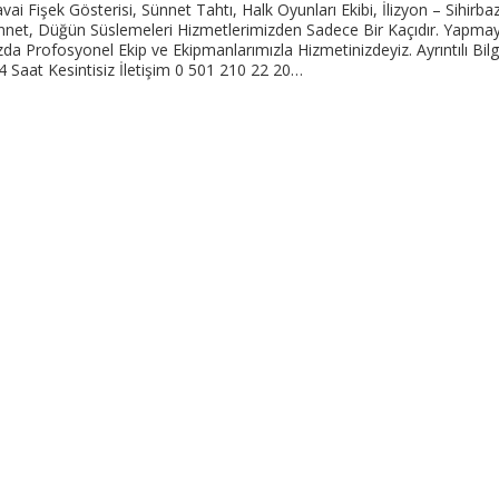
vai Fişek Gösterisi, Sünnet Tahtı, Halk Oyunları Ekibi, İlizyon – Sihirba
ünnet, Düğün Süslemeleri Hizmetlerimizden Sadece Bir Kaçıdır. Yapmay
Profosyonel Ekip ve Ekipmanlarımızla Hizmetinizdeyiz. Ayrıntılı Bilg
 24 Saat Kesintisiz İletişim 0 501 210 22 20…