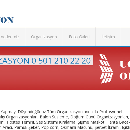
metlerimiz
Organizasyon
Foto Galeri
İletişim
ASYON 0 501 210 22 20
nde Yapmayı Düşündüğünüz Tüm Organizasyonlarınızda Profosyonel
ış Organizasyonları, Balon Süsleme, Doğum Günü Organizasyonları,
ini, Hostes Temini, Ses Sistemi Kiralama, Şişme Maskot, Tahta Bacak
Aracı, Pamuk Şeker, Pop corn, Osmanlı Macunu, Şerbet İkramı, Işıklı