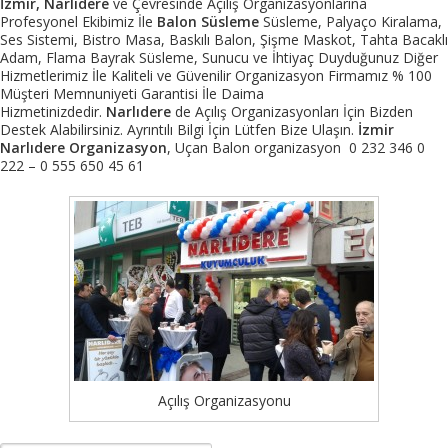
İzmir, Narlıdere
ve Çevresinde Açılış Organizasyonlarına
Profesyonel Ekibimiz İle
Balon Süsleme
Süsleme, Palyaço Kiralama,
Ses Sistemi, Bistro Masa, Baskılı Balon, Şişme Maskot, Tahta Bacaklı
Adam, Flama Bayrak Süsleme, Sunucu ve İhtiyaç Duyduğunuz Diğer
Hizmetlerimiz İle Kaliteli ve Güvenilir Organizasyon Firmamız % 100
Müşteri Memnuniyeti Garantisi İle Daima
Hizmetinizdedir.
Narlıdere
de Açılış Organizasyonları İçin Bizden
Destek Alabilirsiniz. Ayrıntılı Bilgi İçin Lütfen Bize Ulaşın.
İzmir
Narlıdere Organizasyon
, Uçan Balon organizasyon 0 232 346 0
222 – 0 555 650 45 61
Açılış Organizasyonu