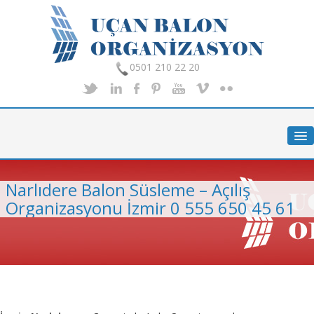
0501 210 22 20
Anasayfa
Hakkımızda
Hizmetlerimiz
Narlıdere Balon Süsleme – Açılış
Organizasyon
Organizasyonu İzmir 0 555 650 45 61
Foto Galeri
İletişim