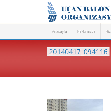
Anasayfa
Hakkımızda
Hiz
20140417_094116