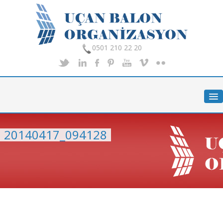
0501 210 22 20
Anasayfa
Hakkımızda
Hizmetlerimiz
20140417_094128
Organizasyon
Foto Galeri
İletişim