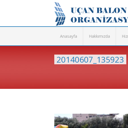
Anasayfa
Hakkımızda
Hiz
20140607_135923