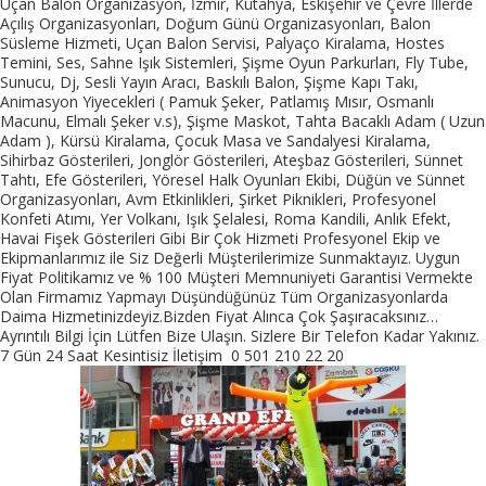
Uçan Balon Organizasyon, İzmir, Kütahya, Eskişehir ve Çevre İllerde
Açılış Organizasyonları, Doğum Günü Organizasyonları, Balon
Süsleme Hizmeti, Uçan Balon Servisi, Palyaço Kiralama, Hostes
Temini, Ses, Sahne Işık Sistemleri, Şişme Oyun Parkurları, Fly Tube,
Sunucu, Dj, Sesli Yayın Aracı, Baskılı Balon, Şişme Kapı Takı,
Animasyon Yiyecekleri ( Pamuk Şeker, Patlamış Mısır, Osmanlı
Macunu, Elmalı Şeker v.s), Şişme Maskot, Tahta Bacaklı Adam ( Uzun
Adam ), Kürsü Kiralama, Çocuk Masa ve Sandalyesi Kiralama,
Sihirbaz Gösterileri, Jonglör Gösterileri, Ateşbaz Gösterileri, Sünnet
Tahtı, Efe Gösterileri, Yöresel Halk Oyunları Ekibi, Düğün ve Sünnet
Organizasyonları, Avm Etkinlikleri, Şirket Piknikleri, Profesyonel
Konfeti Atımı, Yer Volkanı, Işık Şelalesi, Roma Kandili, Anlık Efekt,
Havai Fişek Gösterileri Gibi Bir Çok Hizmeti Profesyonel Ekip ve
Ekipmanlarımız ile Siz Değerli Müşterilerimize Sunmaktayız. Uygun
Fiyat Politikamız ve % 100 Müşteri Memnuniyeti Garantisi Vermekte
Olan Firmamız Yapmayı Düşündüğünüz Tüm Organizasyonlarda
Daima Hizmetinizdeyiz.Bizden Fiyat Alınca Çok Şaşıracaksınız…
Ayrıntılı Bilgi İçin Lütfen Bize Ulaşın. Sizlere Bir Telefon Kadar Yakınız.
7 Gün 24 Saat Kesintisiz İletişim 0 501 210 22 20