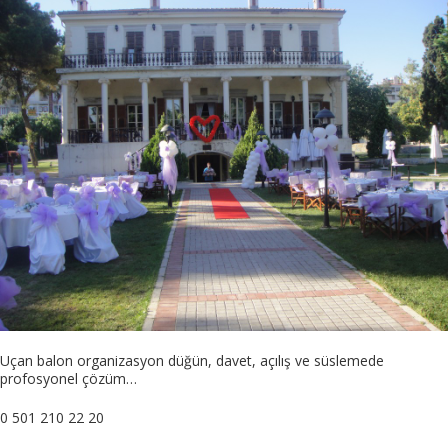
Uçan balon organizasyon düğün, davet, açılış ve süslemede
profosyonel çözüm…
0 501 210 22 20