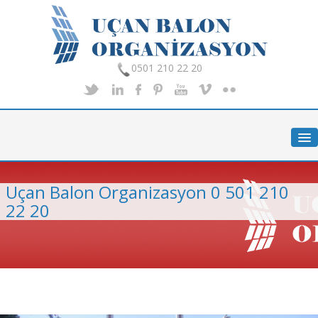
0501 210 22 20
Anasayfa
Hakkımızda
Hizmetlerimiz
Uçan Balon Organizasyon 0 501 210
Organizasyon
22 20
Foto Galeri
İletişim