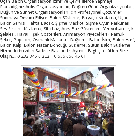
Uçan Balon Organizasyon İzmir ve Çevre İllerde Yapmayı
Planladığınız Açılış Organizasyonları, Doğum Günü Organizasyonları,
Düğün ve Sünnet Organizasyonları İçin Profesyonel Çözümler
Sunmaya Devam Ediyor. Balon Süsleme, Palyaço Kiralama, Uçan
Balon Servisi, Tahta Bacak, Şişme Maskot, Şişme Oyun Parkurları,
Ses Sistemi Kiralama, Sihirbaz, Ateş Baz Gösterileri, Yer Volkanı, Işık
Şelalesi, Havai Fişek Gösterileri, Animasyon Yiyecekleri ( Pamuk
Şeker, Popcorn, Osmanlı Macunu ) Dağıtımı, Balon İsim, Balon Harf,
Balon Kalp, Balon Nazar Boncuğu Süsleme, Sütun Balon Süsleme
Hizmetlerimizden Sadece Bazılarıdır. Ayrıntılı Bilgi İçin Lütfen Bize
Ulaşın…. 0 232 346 0 222 – 0 555 650 45 61