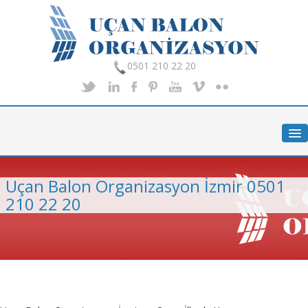
0501 210 22 20
Anasayfa
Hakkımızda
Hizmetlerimiz
Uçan Balon Organizasyon İzmir 0501
Organizasyon
210 22 20
Foto Galeri
İletişim