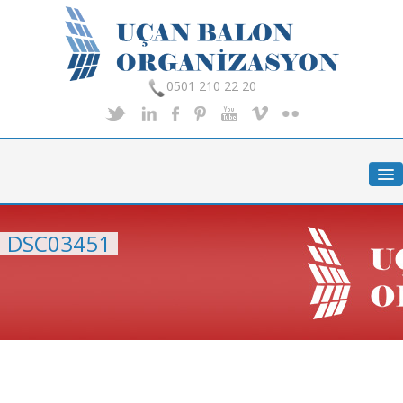
0501 210 22 20
Anasayfa
Hakkımızda
Hizmetlerimiz
DSC03451
Organizasyon
Foto Galeri
İletişim