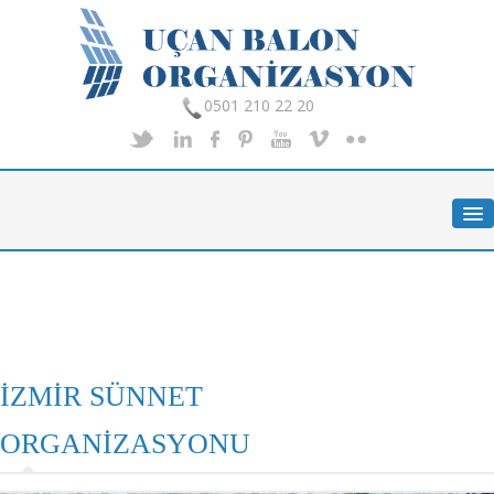
0501 210 22 20
Anasayfa
Hakkımızda
Hizmetlerimiz
Organizasyon
Foto Galeri
İletişim
İZMİR SÜNNET
ORGANİZASYONU